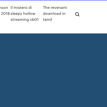
mson
Il mistero di
The revenant
m 2018
sleepy hollow
download in
i
streaming cb01
tamil