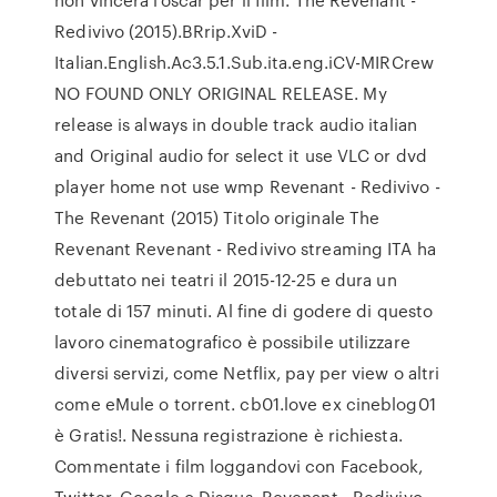
Redivivo (2015).BRrip.XviD -
Italian.English.Ac3.5.1.Sub.ita.eng.iCV-MIRCrew
NO FOUND ONLY ORIGINAL RELEASE. My
release is always in double track audio italian
and Original audio for select it use VLC or dvd
player home not use wmp Revenant - Redivivo -
The Revenant (2015) Titolo originale The
Revenant Revenant - Redivivo streaming ITA ha
debuttato nei teatri il 2015-12-25 e dura un
totale di 157 minuti. Al fine di godere di questo
lavoro cinematografico è possibile utilizzare
diversi servizi, come Netflix, pay per view o altri
come eMule o torrent. cb01.love ex cineblog01
è Gratis!. Nessuna registrazione è richiesta.
Commentate i film loggandovi con Facebook,
Twitter, Google o Disqus. Revenant - Redivivo