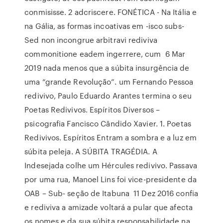
conmisisse. 2 adcriscere. FONÉTICA - Na Itália e
na Gália, as formas incoativas em -isco subs-
Sed non incongrue arbitravi rediviva
commonitione eadem ingerrere, cum 6 Mar
2019 nada menos que a súbita insurgência de
uma “grande Revolução”. um Fernando Pessoa
redivivo, Paulo Eduardo Arantes termina o seu
Poetas Redivivos. Espíritos Diversos –
psicografia Fancisco Cândido Xavier. 1. Poetas
Redivivos. Espíritos Entram a sombra e a luz em
súbita peleja. A SÚBITA TRAGÉDIA. A
Indesejada colhe um Hércules redivivo. Passava
por uma rua, Manoel Lins foi vice-presidente da
OAB – Sub- seção de Itabuna 11 Dez 2016 confia
e rediviva a amizade voltará a pular que afecta
os nomes e da sua súbita responsabilidade na