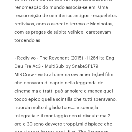
renomeação do mundo associa-se em Uma
ressurreição de cemitérios antigos - esqueletos
redivivos, com o aspecto terroso e Meninotas,
com as pregas da súbita velhice, careteavam,
torcendo as
- Redivivo - The Revenant (2015) - H264 Ita Eng
Deu Fre Ac3 - MultiSub by SnakeSPL79
MIRCrew - visto al cinema ovviamente,bel film
che consacra di caprio nella leggenda del
cinema ma a tratti può annoiare e manca quel
tocco epico,quella scintilla che tutti speravano.
ricorda molto il gladiatore….le scene,la
fotografia e il montaggio non si discute ma 2
ore e 30 sono davvero troppi,mi dispiace che
non vincerà l’oscar per il film. The Revenant -