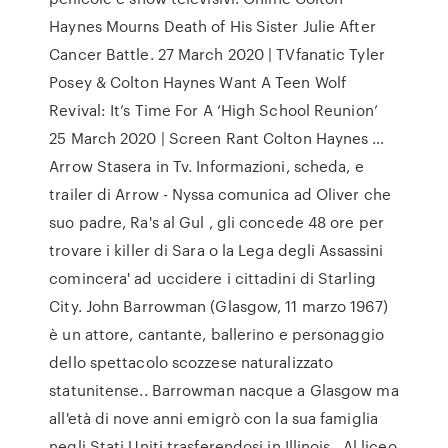
Haynes Mourns Death of His Sister Julie After
Cancer Battle. 27 March 2020 | TVfanatic Tyler
Posey & Colton Haynes Want A Teen Wolf
Revival: It’s Time For A ‘High School Reunion’
25 March 2020 | Screen Rant Colton Haynes …
Arrow Stasera in Tv. Informazioni, scheda, e
trailer di Arrow - Nyssa comunica ad Oliver che
suo padre, Ra's al Gul , gli concede 48 ore per
trovare i killer di Sara o la Lega degli Assassini
comincera' ad uccidere i cittadini di Starling
City. John Barrowman (Glasgow, 11 marzo 1967)
è un attore, cantante, ballerino e personaggio
dello spettacolo scozzese naturalizzato
statunitense.. Barrowman nacque a Glasgow ma
all'età di nove anni emigrò con la sua famiglia
negli Stati Uniti trasferendosi in Illinois.. Al liceo