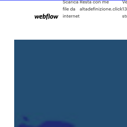
Scarica
Resta con me
Ve
file da
altadefinizione.click
13
internet
s