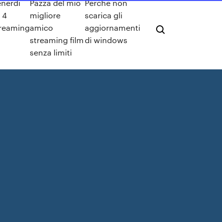
nerdì
Pazza del mio
Perchè non
 4
migliore
scarica gli
treaming
amico
aggiornamenti
streaming film
di windows
senza limiti