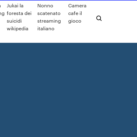
a
Jukai la
Nonno
Camera
ing
foresta dei
scatenato
cafe il
suicidi
streaming
gioco
wikipedia
italiano