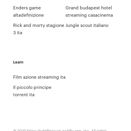
Enders game
Grand budapest hotel
altadefinizione
streaming casacinema
Rick and morty stagione
Jungle scout italiano
3 ita
Learn
Film azione streaming ita
Il piccolo principe
torrent ita
© 2019 https://cdnfilesruiai.netlify.app, Inc. All rights