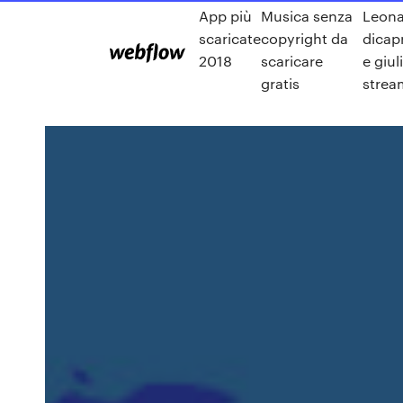
App più
Musica senza
Leon
scaricate
copyright da
dicap
2018
scaricare
e giul
gratis
strea