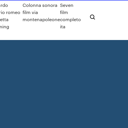
ardo
Colonna sonora
Seven
rio romeo
film via
film
ietta
montenapoleone
completo
ming
ita