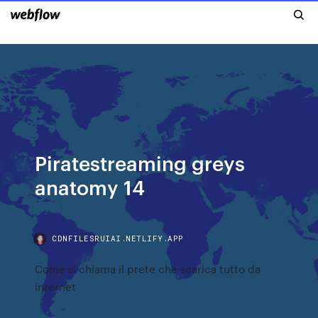
Piratestreaming greys
anatomy 14
CDNFILESRUIAI.NETLIFY.APP
Come si chiama il prete che scarica tutto da
internet