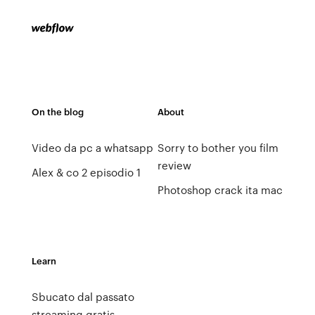
On the blog
About
Video da pc a whatsapp
Sorry to bother you film
review
Alex & co 2 episodio 1
Photoshop crack ita mac
Learn
Sbucato dal passato
streaming gratis