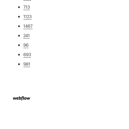
713
1123
1467
241
96
693
981