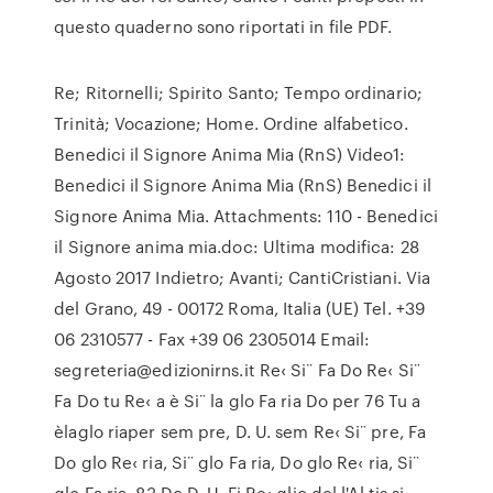
questo quaderno sono riportati in file PDF.
Re; Ritornelli; Spirito Santo; Tempo ordinario;
Trinità; Vocazione; Home. Ordine alfabetico.
Benedici il Signore Anima Mia (RnS) Video1:
Benedici il Signore Anima Mia (RnS) Benedici il
Signore Anima Mia. Attachments: 110 - Benedici
il Signore anima mia.doc: Ultima modifica: 28
Agosto 2017 Indietro; Avanti; CantiCristiani. Via
del Grano, 49 - 00172 Roma, Italia (UE) Tel. +39
06 2310577 - Fax +39 06 2305014 Email:
segreteria@edizionirns.it Re‹ Si¨ Fa Do Re‹ Si¨
Fa Do tu Re‹ a è Si¨ la glo Fa ria Do per 76 Tu a
èlaglo riaper sem pre, D. U. sem Re‹ Si¨ pre, Fa
Do glo Re‹ ria, Si¨ glo Fa ria, Do glo Re‹ ria, Si¨
glo Fa ria. 83 Do D. U. Fi Re‹ glio del l'Al tis si