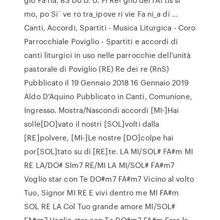
mo, po Si¨ ve ro tra_ipove ri vie Fa ni_a di …
Canti, Accordi, Spartiti - Musica Liturgica - Coro
Parrocchiale Poviglio - Spartiti e accordi di
canti liturgici in uso nelle parrocchie dell'unità
pastorale di Poviglio (RE) Re dei re (RnS)
Pubblicato il 19 Gennaio 2018 16 Gennaio 2019
Aldo D'Aquino Pubblicato in Canti, Comunione,
Ingresso. Mostra/Nascondi accordi [MI-]Hai
solle[DO]vato il nostri [SOL]volti dalla
[RE]polvere, [MI-]Le nostre [DO]colpe hai
por[SOL]tato su di [RE]te. LA MI/SOL# FA#m MI
RE LA/DO# SIm7 RE/MI LA MI/SOL# FA#m7
Voglio star con Te DO#m7 FA#m7 Vicino al volto
Tuo, Signor MI RE E vivi dentro me MI FA#m
SOL RE LA Col Tuo grande amore MI/SOL#
FA#m7 Voglio star con Te DO#m7 FA#m Fare la