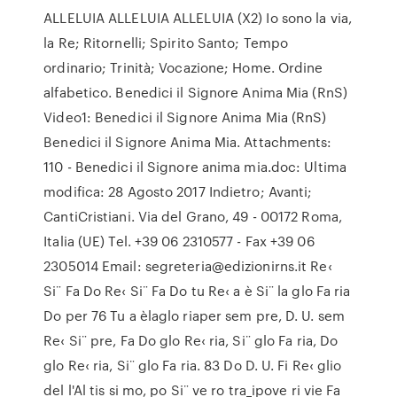
ALLELUIA ALLELUIA ALLELUIA (X2) Io sono la via,
la Re; Ritornelli; Spirito Santo; Tempo
ordinario; Trinità; Vocazione; Home. Ordine
alfabetico. Benedici il Signore Anima Mia (RnS)
Video1: Benedici il Signore Anima Mia (RnS)
Benedici il Signore Anima Mia. Attachments:
110 - Benedici il Signore anima mia.doc: Ultima
modifica: 28 Agosto 2017 Indietro; Avanti;
CantiCristiani. Via del Grano, 49 - 00172 Roma,
Italia (UE) Tel. +39 06 2310577 - Fax +39 06
2305014 Email: segreteria@edizionirns.it Re‹
Si¨ Fa Do Re‹ Si¨ Fa Do tu Re‹ a è Si¨ la glo Fa ria
Do per 76 Tu a èlaglo riaper sem pre, D. U. sem
Re‹ Si¨ pre, Fa Do glo Re‹ ria, Si¨ glo Fa ria, Do
glo Re‹ ria, Si¨ glo Fa ria. 83 Do D. U. Fi Re‹ glio
del l'Al tis si mo, po Si¨ ve ro tra_ipove ri vie Fa