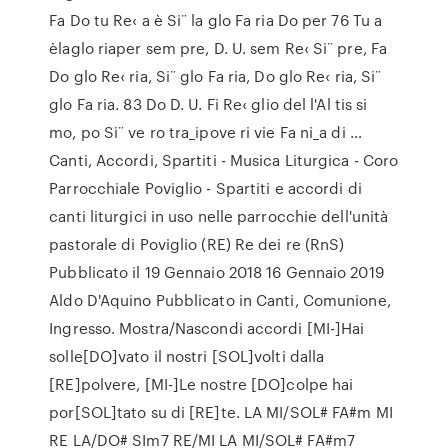
Fa Do tu Re‹ a è Si¨ la glo Fa ria Do per 76 Tu a
èlaglo riaper sem pre, D. U. sem Re‹ Si¨ pre, Fa
Do glo Re‹ ria, Si¨ glo Fa ria, Do glo Re‹ ria, Si¨
glo Fa ria. 83 Do D. U. Fi Re‹ glio del l'Al tis si
mo, po Si¨ ve ro tra_ipove ri vie Fa ni_a di …
Canti, Accordi, Spartiti - Musica Liturgica - Coro
Parrocchiale Poviglio - Spartiti e accordi di
canti liturgici in uso nelle parrocchie dell'unità
pastorale di Poviglio (RE) Re dei re (RnS)
Pubblicato il 19 Gennaio 2018 16 Gennaio 2019
Aldo D'Aquino Pubblicato in Canti, Comunione,
Ingresso. Mostra/Nascondi accordi [MI-]Hai
solle[DO]vato il nostri [SOL]volti dalla
[RE]polvere, [MI-]Le nostre [DO]colpe hai
por[SOL]tato su di [RE]te. LA MI/SOL# FA#m MI
RE LA/DO# SIm7 RE/MI LA MI/SOL# FA#m7