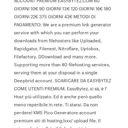
ACCOUNT PREMIUM EASYBYTEZ.COM 60
GIORNI 10€ 90 GIORNI 13€ 120 GIORNI 16€ 180
GIORNI 22€ 375 GIORNI 42€ METODI DI
PAGAMENTO: We are a premium link generator
service with which you can perform your
downloads from filehosters like Uploaded,
Rapidgator, Filenext, Nitroflare, Uptobox,
Filefactory, DDownload and many more.
Supporting more than 80 filehosting services,
serving them at your disposal in a single
Deepbrid account. SCARICARE DA EASYBYTEZ
COME UTENTI PREMIUM. EasyBytez, si sà, è l'
Host più utilizzato. Ed è anche però quello
meno reperibile in rete. Ti starai. Da non
perdere! KMS Pico Generatore account
premium siti di hosting/xxx/ upload file. Il