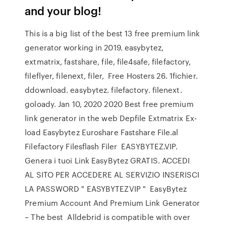
and your blog!
This is a big list of the best 13 free premium link
generator working in 2019. easybytez,
extmatrix, fastshare, file, file4safe, filefactory,
fileflyer, filenext, filer, Free Hosters 26. 1fichier.
ddownload. easybytez. filefactory. filenext.
goloady. Jan 10, 2020 2020 Best free premium
link generator in the web Depfile Extmatrix Ex-
load Easybytez Euroshare Fastshare File.al
Filefactory Filesflash Filer EASYBYTEZ.VIP.
Genera i tuoi Link EasyBytez GRATIS. ACCEDI
AL SITO PER ACCEDERE AL SERVIZIO INSERISCI
LA PASSWORD " EASYBYTEZVIP " EasyBytez
Premium Account And Premium Link Generator
– The best Alldebrid is compatible with over