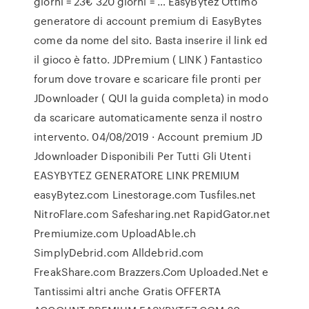
giorni = 23€ 320 giorni = … EasyBytez Ottimo
generatore di account premium di EasyBytes
come da nome del sito. Basta inserire il link ed
il gioco è fatto. JDPremium ( LINK ) Fantastico
forum dove trovare e scaricare file pronti per
JDownloader ( QUI la guida completa) in modo
da scaricare automaticamente senza il nostro
intervento. 04/08/2019 · Account premium JD
Jdownloader Disponibili Per Tutti Gli Utenti
EASYBYTEZ GENERATORE LINK PREMIUM
easyBytez.com Linestorage.com Tusfiles.net
NitroFlare.com Safesharing.net RapidGator.net
Premiumize.com UploadAble.ch
SimplyDebrid.com Alldebrid.com
FreakShare.com Brazzers.Com Uploaded.Net e
Tantissimi altri anche Gratis OFFERTA