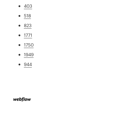
403
518
823
1771
1750
1949
944