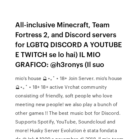
All-inclusive Minecraft, Team
Fortress 2, and Discord servers
for LGBTQ DISCORD A YOUTUBE
E TWITCH se lo hai) IL MIO
GRAFICO: @h3ronys (Il suo
mio's house 🔮⋆｡˚ ⋆ 18+ Join Server. mio's house
🔮⋆｡˚ ⋆ 18+ 18+ active Vrchat community
consisting of friendly, soft people who love
meeting new people! we also play a bunch of
other games !! The best music bot for Discord.
Supports Spotify, YouTube, Soundcloud and
more! Husky Server Evolution è stata fondata
da @ Ink # 1909 a novembre di 2018. Il mio team