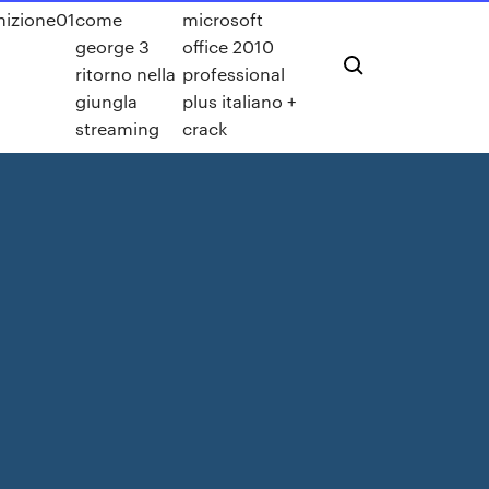
inizione01
come
microsoft
george 3
office 2010
ritorno nella
professional
giungla
plus italiano +
streaming
crack