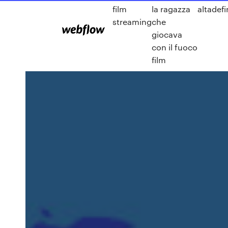
film
la ragazza
altadef
streaming
che
giocava
con il fuoco
film