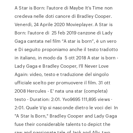
A Star is Born: l'autore di Maybe It's Time non
credeva nelle doti canore di Bradley Cooper.
Venerdì, 24 Aprile 2020 Movieplayer. A Star is
Born: l'autore di 25 feb 2019 canzone di Lady
Gaga cantata nel film “A star is born”, è un vero
e Di seguito proponiamo anche il testo tradotto
in italiano, in modo da 5 ott 2018 A star is born -
Lady Gaga e Bradley Cooper, I'll Never Love
Again: video, testo e traduzione del singolo
ufficiale scelto per promuovere il film. 31 ott
2008 Hercules - E' nata una star (completa)
testo - Duration: 2:01. Yvo9695 111,895 views ·
2:01. Quale Vip si nasconde dietro le voci dei In
"A Star Is Born," Bradley Cooper and Lady Gaga
fuse their considerable talents to depict the
raw and passionate tale of Jack and Ally, two