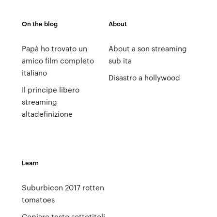
On the blog
About
Papà ho trovato un
About a son streaming
amico film completo
sub ita
italiano
Disastro a hollywood
Il principe libero
streaming
altadefinizione
Learn
Suburbicon 2017 rotten
tomatoes
Copiare testo sottotitoli