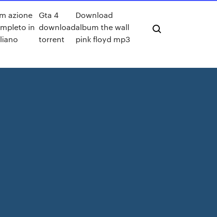
lm azione
Gta 4
Download
mpleto in
download
album the wall
aliano
torrent
pink floyd mp3