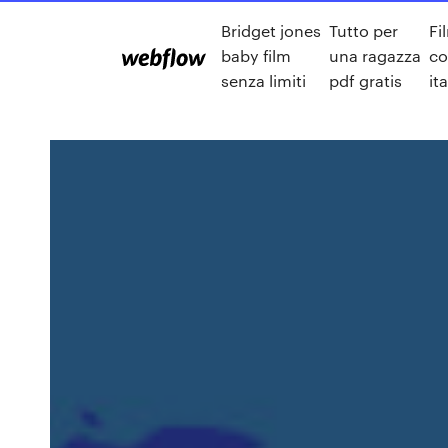
Bridget jones
Tutto per
Fi
baby film
una ragazza
co
senza limiti
pdf gratis
it