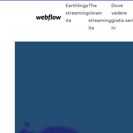
Earthlings
The
Dove
streaming
clown
vedere
ita
streaming
gratis ser
ita
tv