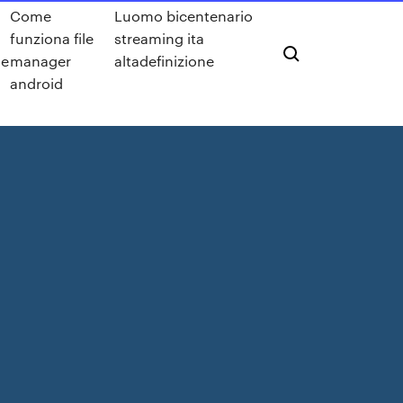
Come
Luomo bicentenario
funziona file
streaming ita
ie
manager
altadefinizione
android