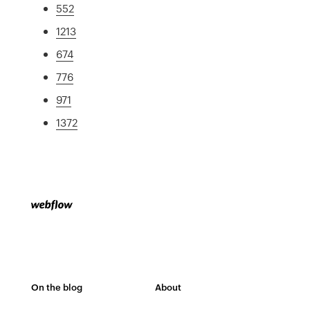
552
1213
674
776
971
1372
On the blog
About