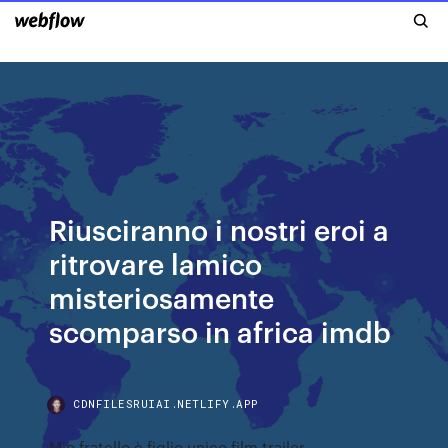
Riusciranno i nostri eroi a
ritrovare lamico
misteriosamente
scomparso in africa imdb
CDNFILESRUIAI.NETLIFY.APP
Mio fratello è figlio unico film trailer