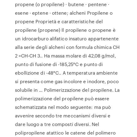
propene (o propilene) · butene · pentene ·
esene · eptene · ottene; alcheni Propilene o
propene Proprietà e caratteristiche del
propilene (propene) Il propilene o propene è
un idrocarburo alifatico insaturo appartenente
alla serie degli alcheni con formula chimica CH
2 =CH-CH 3.. Ha massa molare di 42,08 g/mol,
punto di fusione di -185,25°C e punto di
ebollizione di -48°C.. A temperatura ambiente
si presenta come gas incolore e inodore, poco
solubile in … Polimerizzazione del propilene. La
polimerizzazione del propilene può essere
schematizzata nel modo seguente: ma può
avvenire secondo tre meccanismi diversi e
dare luogo a tre composti diversi. Nel
polipropilene atattico le catene del polimero