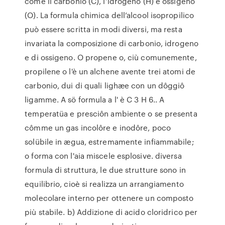
come il carbonio (C), l’idrogeno (H) e ossigeno
(O). La formula chimica dell’alcool isopropilico
può essere scritta in modi diversi, ma resta
invariata la composizione di carbonio, idrogeno
e di ossigeno. O propene o, ciù comunemente,
propilene o l'è un alchene avente trei atomi de
carbonio, dui di quali lighæe con un dôggiô
ligamme. A sö formula a l' è C 3 H 6.. A
temperatüa e presciôn ambiente o se presenta
cômme un gas incolôre e inodôre, poco
solübile in ægua, estremamente infiammabile;
o forma con l'aia miscele esplosive. diversa
formula di struttura, le due strutture sono in
equilibrio, cioè si realizza un arrangiamento
molecolare interno per ottenere un composto
più stabile. b) Addizione di acido cloridrico per