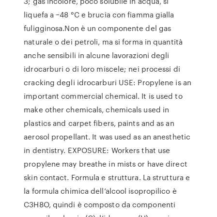
3; gas incolore, poco solubile in acqua, si
liquefa a −48 °C e brucia con fiamma gialla
fuligginosa.Non è un componente del gas
naturale o dei petroli, ma si forma in quantità
anche sensibili in alcune lavorazioni degli
idrocarburi o di loro miscele; nei processi di
cracking degli idrocarburi USE: Propylene is an
important commercial chemical. It is used to
make other chemicals, chemicals used in
plastics and carpet fibers, paints and as an
aerosol propellant. It was used as an anesthetic
in dentistry. EXPOSURE: Workers that use
propylene may breathe in mists or have direct
skin contact. Formula e struttura. La struttura e
la formula chimica dell’alcool isopropilico è
C3H8O, quindi è composto da componenti