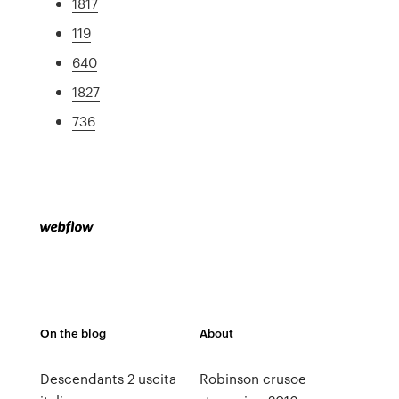
1817
119
640
1827
736
On the blog
About
Descendants 2 uscita
Robinson crusoe