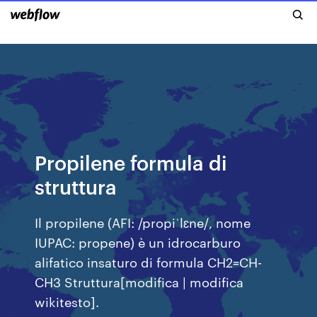
Propilene formula di
struttura
Il propilene (AFI: /propiˈlɛne/, nome
IUPAC: propene) è un idrocarburo
alifatico insaturo di formula CH2=CH-
CH3 Struttura[modifica | modifica
wikitesto].