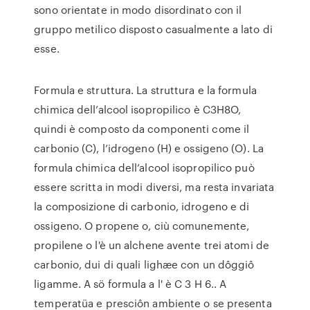
sono orientate in modo disordinato con il
gruppo metilico disposto casualmente a lato di
esse.
Formula e struttura. La struttura e la formula
chimica dell’alcool isopropilico è C3H8O,
quindi è composto da componenti come il
carbonio (C), l’idrogeno (H) e ossigeno (O). La
formula chimica dell’alcool isopropilico può
essere scritta in modi diversi, ma resta invariata
la composizione di carbonio, idrogeno e di
ossigeno. O propene o, ciù comunemente,
propilene o l'è un alchene avente trei atomi de
carbonio, dui di quali lighæe con un dôggiô
ligamme. A sö formula a l' è C 3 H 6.. A
temperatüa e presciôn ambiente o se presenta