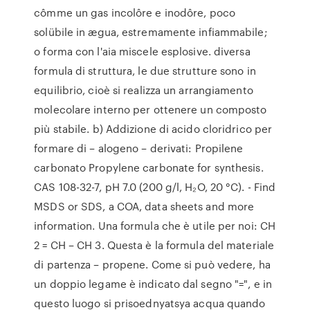
cômme un gas incolôre e inodôre, poco
solübile in ægua, estremamente infiammabile;
o forma con l'aia miscele esplosive. diversa
formula di struttura, le due strutture sono in
equilibrio, cioè si realizza un arrangiamento
molecolare interno per ottenere un composto
più stabile. b) Addizione di acido cloridrico per
formare di – alogeno – derivati: Propilene
carbonato Propylene carbonate for synthesis.
CAS 108-32-7, pH 7.0 (200 g/l, H₂O, 20 °C). - Find
MSDS or SDS, a COA, data sheets and more
information. Una formula che è utile per noi: CH
2 = CH – CH 3. Questa è la formula del materiale
di partenza – propene. Come si può vedere, ha
un doppio legame è indicato dal segno "=", e in
questo luogo si prisoednyatsya acqua quando