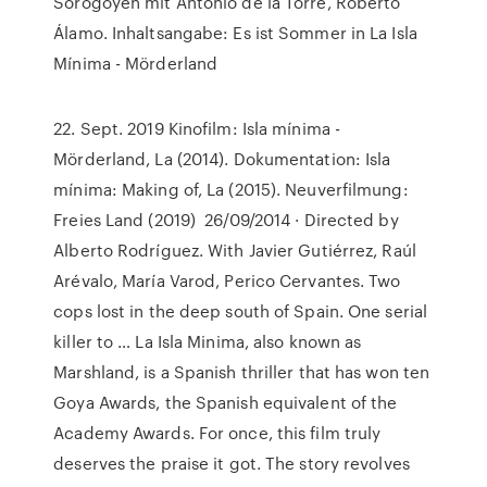
Sorogoyen mit Antonio de la Torre, Roberto
Álamo. Inhaltsangabe: Es ist Sommer in La Isla
Mínima - Mörderland
22. Sept. 2019 Kinofilm: Isla mínima -
Mörderland, La (2014). Dokumentation: Isla
mínima: Making of, La (2015). Neuverfilmung:
Freies Land (2019) 26/09/2014 · Directed by
Alberto Rodríguez. With Javier Gutiérrez, Raúl
Arévalo, María Varod, Perico Cervantes. Two
cops lost in the deep south of Spain. One serial
killer to … La Isla Minima, also known as
Marshland, is a Spanish thriller that has won ten
Goya Awards, the Spanish equivalent of the
Academy Awards. For once, this film truly
deserves the praise it got. The story revolves