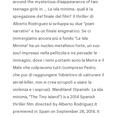
around the mysterious disappearance of two
teenage girls in … La isla minima: qual è la
spiegazione del finale del film? Il thriller di
Alberto Rodriguez si sviluppa su due “piani
narrativi” e ha un finale enigmatico. Se ci
immergiamo ancora più a fondo "La Isla
Minima" ha un nucleo metafisico forte, un suo
soul impresso nella pellicola e ne pervade le
immagini, dove i temi portanti sono la Morte e il
Male che colpiscono tutti (compreso Pedro,
che pur di raggiungere l'obiettivo di catturare il
serial-killer, non si crea scrupoli a usare la
violenza e i soprusi). Marshland (Spanish: La isla
mínima, "The Tiny Island") is a 2014 Spanish
thriller film directed by Alberto Rodríguez.It
premiered in Spain on September 26, 2014. It