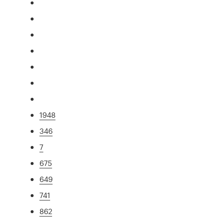
1948
346
7
675
649
741
862