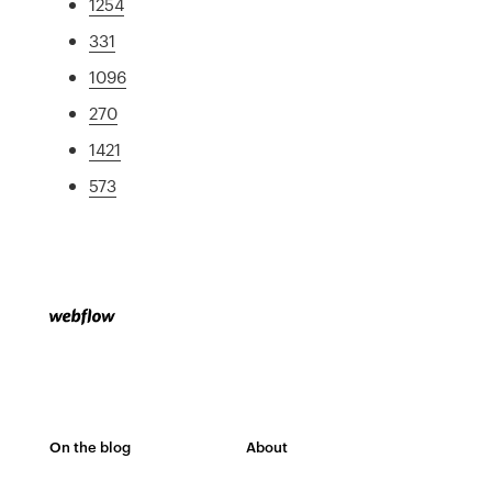
1254
331
1096
270
1421
573
On the blog
About