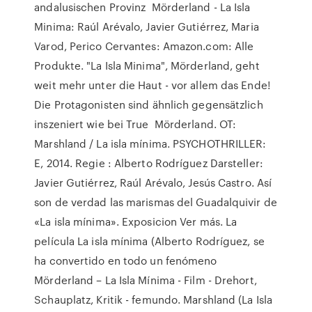
andalusischen Provinz Mörderland - La Isla
Minima: Raúl Arévalo, Javier Gutiérrez, Maria
Varod, Perico Cervantes: Amazon.com: Alle
Produkte. "La Isla Minima", Mörderland, geht
weit mehr unter die Haut - vor allem das Ende!
Die Protagonisten sind ähnlich gegensätzlich
inszeniert wie bei True Mörderland. OT:
Marshland / La isla mínima. PSYCHOTHRILLER:
E, 2014. Regie : Alberto Rodríguez Darsteller:
Javier Gutiérrez, Raúl Arévalo, Jesús Castro. Así
son de verdad las marismas del Guadalquivir de
«La isla mínima». Exposicion Ver más. La
película La isla mínima (Alberto Rodríguez, se
ha convertido en todo un fenómeno
Mörderland – La Isla Mínima - Film - Drehort,
Schauplatz, Kritik - femundo. Marshland (La Isla