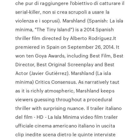
che pur di raggiungere l'obiettivo di catturare il
serial-killer, non si crea scrupoli a usare la
violenza e i soprusi). Marshland (Spanish: La isla
mínima, "The Tiny Island") is a 2014 Spanish
thriller film directed by Alberto Rodríguez.It
premiered in Spain on September 26, 2014. It
won ten Goya Awards, including Best Film, Best
Director, Best Original Screenplay and Best
Actor (Javier Gutiérrez). Marshland (La isla
mínima) Critics Consensus. As narratively taut
as it is richly atmospheric, Marshland keeps
viewers guessing throughout a procedural
thriller with surprising nuance. Il trailer italiano
del film - HD - La Isla Minima video film trailer
ufficiale cinema americano italiano in uscita
clip inedite scena dietro le quinte interviste