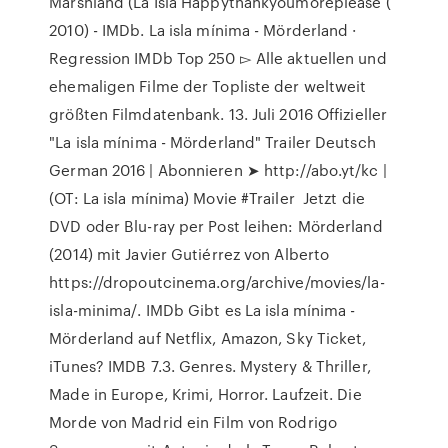
Marshland (La Isla Happythankyoumoreplease (
2010) - IMDb. La isla mínima - Mörderland ·
Regression IMDb Top 250 ▻ Alle aktuellen und
ehemaligen Filme der Topliste der weltweit
größten Filmdatenbank. 13. Juli 2016 Offizieller
"La isla mínima - Mörderland" Trailer Deutsch
German 2016 | Abonnieren ➤ http://abo.yt/kc |
(OT: La isla mínima) Movie #Trailer Jetzt die
DVD oder Blu-ray per Post leihen: Mörderland
(2014) mit Javier Gutiérrez von Alberto
https://dropoutcinema.org/archive/movies/la-
isla-minima/. IMDb Gibt es La isla mínima -
Mörderland auf Netflix, Amazon, Sky Ticket,
iTunes? IMDB 7.3. Genres. Mystery & Thriller,
Made in Europe, Krimi, Horror. Laufzeit. Die
Morde von Madrid ein Film von Rodrigo