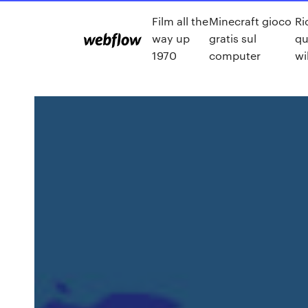
Film all the
Minecraft gioco
Ri
way up
gratis sul
qu
1970
computer
wi