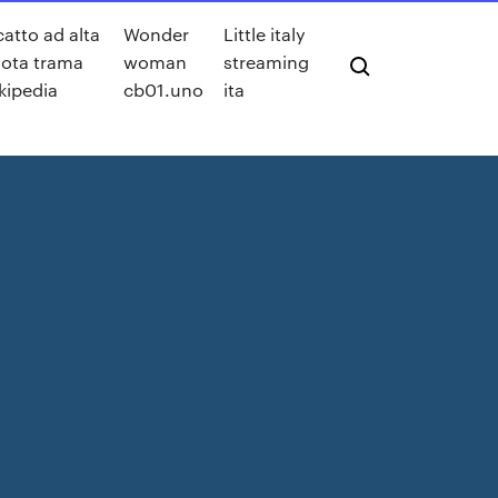
catto ad alta
Wonder
Little italy
ota trama
woman
streaming
kipedia
cb01.uno
ita