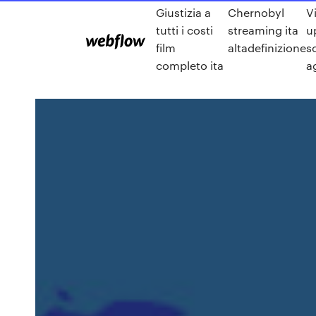
Giustizia a
Chernobyl
V
tutti i costi
streaming ita
u
film
altadefinizione
s
completo ita
a