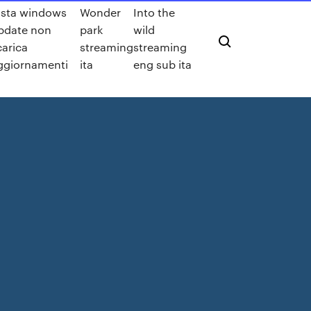
ista windows
Wonder
Into the
pdate non
park
wild
carica
streaming
streaming
ggiornamenti
ita
eng sub ita