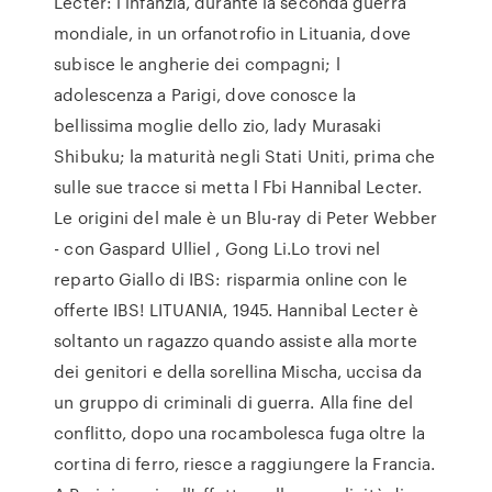
Lecter: l infanzia, durante la seconda guerra
mondiale, in un orfanotrofio in Lituania, dove
subisce le angherie dei compagni; l
adolescenza a Parigi, dove conosce la
bellissima moglie dello zio, lady Murasaki
Shibuku; la maturità negli Stati Uniti, prima che
sulle sue tracce si metta l Fbi Hannibal Lecter.
Le origini del male è un Blu-ray di Peter Webber
- con Gaspard Ulliel , Gong Li.Lo trovi nel
reparto Giallo di IBS: risparmia online con le
offerte IBS! LITUANIA, 1945. Hannibal Lecter è
soltanto un ragazzo quando assiste alla morte
dei genitori e della sorellina Mischa, uccisa da
un gruppo di criminali di guerra. Alla fine del
conflitto, dopo una rocambolesca fuga oltre la
cortina di ferro, riesce a raggiungere la Francia.