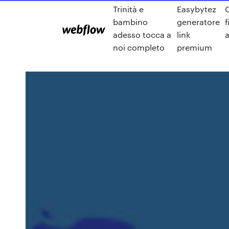
Trinità e
Easybytez
C
bambino
generatore
f
adesso tocca a
link
a
noi completo
premium