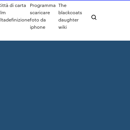
ittà di carta
Programma
The
ilm
scaricare
blackcoats
ltadefinizione
foto da
daughter
iphone
wiki