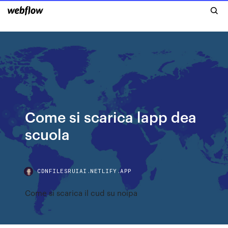
Come si scarica lapp dea
scuola
CDNFILESRUIAI.NETLIFY.APP
Come si scarica il cud su noipa