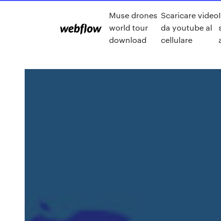
Muse drones
Scaricare video
world tour
da youtube al
download
cellulare