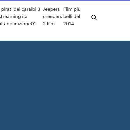
I pirati dei caraibi 3
Jeepers
Film più
streaming ita
creepers
belli del
altadefinizione01
2 film
2014