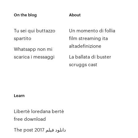
On the blog
About
Tu sei qui buttazzo
Un momento di follia
spartito
film streaming ita
altadefinizione
Whatsapp non mi
scarica i messaggi
La ballata di buster
scruggs cast
Learn
Libertè loredana bertè
free download
The post 2017 دانلود فیلم